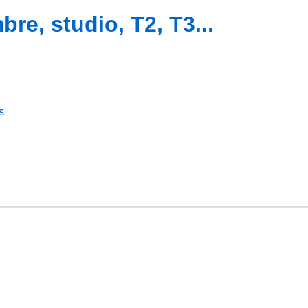
e, studio, T2, T3...
s