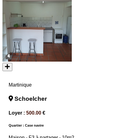
4
Martinique
Schoelcher
Loyer :
500.00
€
Quartier : Case navire
Maison -
F3 à partager
- 10m2