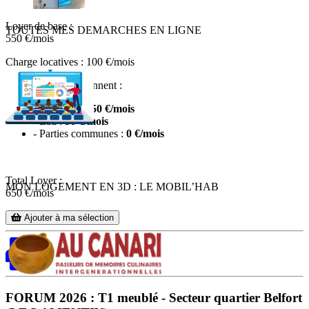
Loyer de base :
TOUTES MES DEMARCHES EN LIGNE
550
€/mois
Charge locatives : 100 €/mois
Les charges comprennent :
- Electricité :
50 €/mois
- Eau :
50 €/mois
- Parties communes :
0 €/mois
Total Loyer :
MON LOGEMENT EN 3D : LE MOBIL’HAB
650
€/mois
Ajouter à ma sélection
FORUM 2026 : T1 meublé - Secteur quartier Belfort