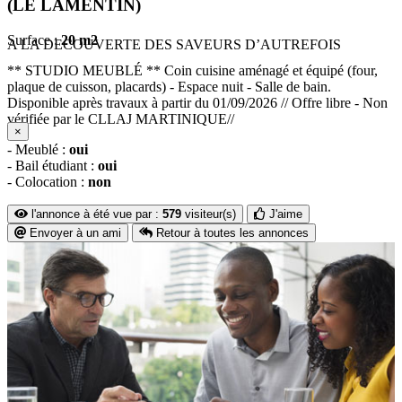
(LE LAMENTIN)
Surface :
20 m2
A LA DECOUVERTE DES SAVEURS D’AUTREFOIS
** STUDIO MEUBLÉ ** Coin cuisine aménagé et équipé (four,
plaque de cuisson, placards) - Espace nuit - Salle de bain.
Disponible après travaux à partir du 01/09/2026 // Offre libre - Non
vérifiée par le CLLAJ MARTINIQUE//
×
- Meublé :
oui
- Bail étudiant :
oui
- Colocation :
non
l'annonce à été vue par :
579
visiteur(s)
J'aime
Envoyer à un ami
Retour à toutes les annonces