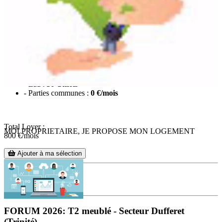
Loyer de base :
700
€/mois
Charge locatives : 100 €/mois
Les charges comprennent :
- Electricité :
50 €/mois
- Eau :
50 €/mois
- Parties communes :
0 €/mois
Total Loyer :
MOI PROPRIETAIRE, JE PROPOSE MON LOGEMENT
800
€/mois
Ajouter à ma sélection
FORUM 2026: T2 meublé - Secteur Dufferet
(Trinité)