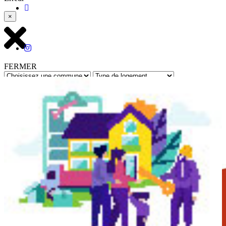
×
FERMER
Rechercher
Retour à toutes les annonces
Réf : 10783 - Mis à jour le : 01/07/2026
La Trinité
- Appartement - F2