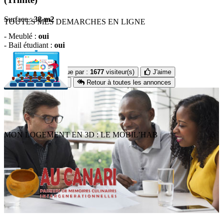
Surface :
38 m2
TOUTES MES DEMARCHES EN LIGNE
- Meublé :
oui
- Bail étudiant :
oui
- Colocation :
non
l'annonce à été vue par :
1677
visiteur(s)
J'aime
Envoyer à un ami
Retour à toutes les annonces
MON LOGEMENT EN 3D : LE MOBIL’HAB