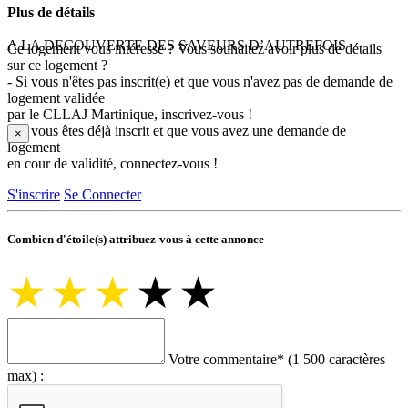
Plus de détails
A LA DECOUVERTE DES SAVEURS D’AUTREFOIS
Ce logement vous intéresse ? Vous souhaitez avoir plus de détails
sur ce logement ?
- Si vous n'êtes pas inscrit(e) et que vous n'avez pas de demande de
logement validée
par le CLLAJ Martinique, inscrivez-vous !
- Si vous êtes déjà inscrit et que vous avez une demande de
×
logement
en cour de validité, connectez-vous !
S'inscrire
Se Connecter
Combien d'étoile(s) attribuez-vous à cette annonce
★
★
★
★
★
Votre commentaire
*
(1 500 caractères
max) :