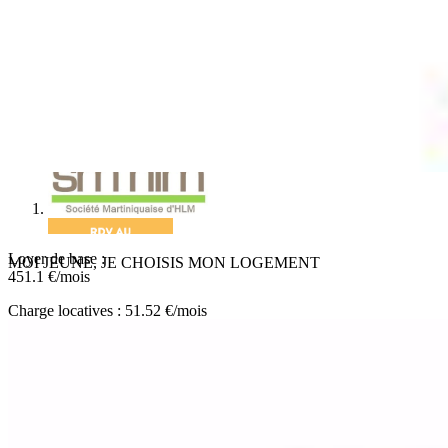
Previous
Next
Loyer de base :
MOI JEUNE, JE CHOISIS MON LOGEMENT
451.1
€/mois
Charge locatives : 51.52 €/mois
Les charges comprennent :
- Electricité :
0 €/mois
- Eau :
0 €/mois
- Parties communes :
51.52 €/mois