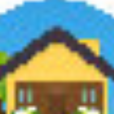
RUM D'CLIC du 4 juin 2026. https://forum.cllaj-martinique.fr/
un ami
Retour à toutes les annonces