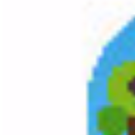
Total Loyer :
502.62
€/mois
Ajouter à ma sélection
Logement tous conforts
Surface :
70 m2
NUMERO UNIQUE OBLIGATOIRE. Pour candidater, inscris-toi au FO
- Meublé :
non
- Bail étudiant :
non
- Colocation :
non
l'annonce à été vue par :
424
visiteur(s)
1 J'aime
Envoyer à 