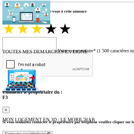
Combien d'étoile(s) attribuez-vous à cette annonce
★
★
★
★
★
Votre commentaire
*
(1 500 caractères m
TOUTES MES DEMARCHES EN LIGNE
Envoyer
Contacter le propriétaire du :
F3
×
MON LOGEMENT EN 3D : LE MOBIL’HAB
Si vous souhaitez contacter le propriétaire par téléphone veuillez cliquer sur