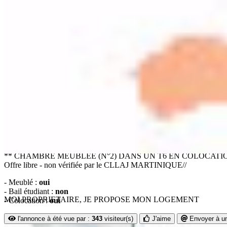
Total Loyer :
690
€/mois
Ajouter à ma sélection
FORUM 2026 : T6 Neuf en colocation [chambre n°2 m
Surface :
17 m2
** CHAMBRE MEUBLÉE (N°2) DANS UN T6 EN COLOCATION ** Chambre 
Offre libre - non vérifiée par le CLLAJ MARTINIQUE//
- Meublé :
oui
- Bail étudiant :
non
MOI PROPRIETAIRE, JE PROPOSE MON LOGEMENT
- Colocation :
oui
l'annonce à été vue par :
343
visiteur(s)
J'aime
Envoyer à u