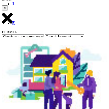
×
FERMER
Rechercher
Retour à toutes les annonces
Réf : 12179 - Mis à jour le : 01/07/2026
Le Lamentin
- Chambre - F4 à partager