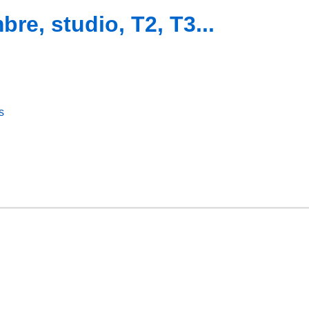
e, studio, T2, T3...
s