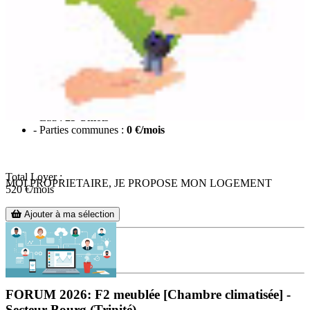
Loyer de base :
470
€/mois
Charge locatives : 50 €/mois
Les charges comprennent :
- Electricité :
25 €/mois
- Eau :
25 €/mois
- Parties communes :
0 €/mois
Total Loyer :
MOI PROPRIETAIRE, JE PROPOSE MON LOGEMENT
520
€/mois
Ajouter à ma sélection
FORUM 2026: F2 meublée [Chambre climatisée] -
Secteur Bourg (Trinité)