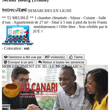
Surface :
27 m2
TOUTES MES DEMARCHES EN LIGNE
** T2 MEUBLÉ ** 1 chambre climatisée - Séjour - Cuisine - Salle
d’eau - Appartement de 27 m² - Situé à 5 min à pied du lycée Frantz
Fanon. Disponible immédiatement.// Offre libre - Non vérifiée par le
CLLAJ MARTINIQUE //
- Meublé :
oui
- Bail étudiant :
oui
- Colocation :
oui
l'annonce à été vue par :
357
visiteur(s)
J'aime
Envoyer à un ami
Retour à toutes les annonces
MON LOGEMENT EN 3D : LE MOBIL’HAB