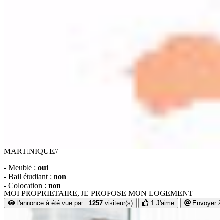
Total Loyer :
550
€/mois
Ajouter à ma sélection
FORUM 2026 : Studio meublé Redoute (Fort-de-Fran
Surface :
30 m2
**STUDIO MEUBLÉ** Pièce principale - Cuisine ouverte - Salle d’ea
MARTINIQUE//
- Meublé :
oui
- Bail étudiant :
non
- Colocation :
non
MOI PROPRIETAIRE, JE PROPOSE MON LOGEMENT
l'annonce à été vue par :
1257
visiteur(s)
1 J'aime
Envoyer à