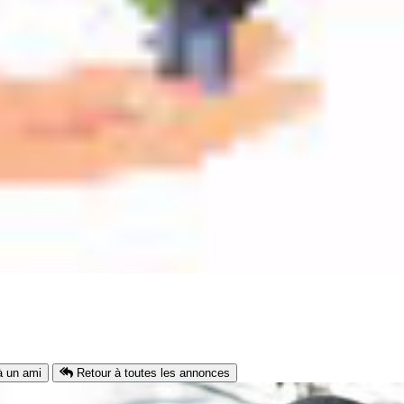
ce)
u avec WC - Secteur calme – Proche Lycée AMEP. Disponible au 30/06
 un ami
Retour à toutes les annonces